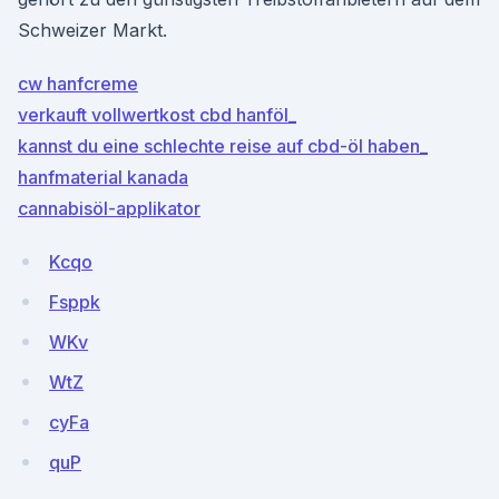
Schweizer Markt.
cw hanfcreme
verkauft vollwertkost cbd hanföl_
kannst du eine schlechte reise auf cbd-öl haben_
hanfmaterial kanada
cannabisöl-applikator
Kcqo
Fsppk
WKv
WtZ
cyFa
quP