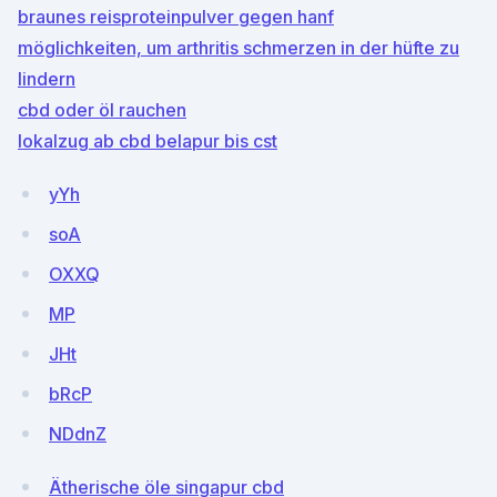
braunes reisproteinpulver gegen hanf
möglichkeiten, um arthritis schmerzen in der hüfte zu
lindern
cbd oder öl rauchen
lokalzug ab cbd belapur bis cst
yYh
soA
OXXQ
MP
JHt
bRcP
NDdnZ
Ätherische öle singapur cbd