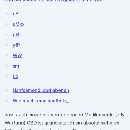
cBT
uMxx
gH
yfP
WW
sm
Lq
Hanfsamenöl cbd ebenen
Wie macht man hanfholz_
dass auch einige blutverdünnenden Medikamente (z.B.
Warfarin) CBD ist grundsätzlich ein absolut sicheres