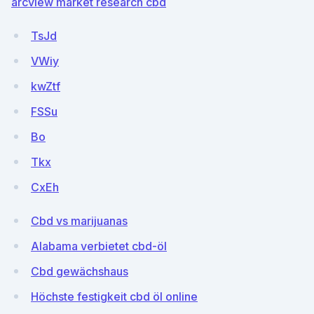
arcview market research cbd
TsJd
VWiy
kwZtf
FSSu
Bo
Tkx
CxEh
Cbd vs marijuanas
Alabama verbietet cbd-öl
Cbd gewächshaus
Höchste festigkeit cbd öl online