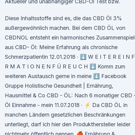
Aktueller und unabhängiger CBD-Öl Test bzw.
Diese Inhaltsstoffe sind es, die das CBD Öl 3%
außergewöhnlich machen. Bei dem CBD ÖL von
CBDNOL entsteht ein harmonisches Zusammenspiel
aus CBD- Öl: Meine Erfahrung als chronische
Schmerzpatientin 12.01.2018 · ⬇️ W E I T E R E I N 
R M A T I O N E N F Ü R E U C H ⬇️ Komm zum
weiteren Austausch gerne in meine ⬇️ Facebook
Gruppe Holistische Gesundheit | Ernährung,
Hausmittel & Co CBD - ÖL: Nach 6 monatiger CBD 
Öl Einnahme - mein 11.07.2018 · ⚡️ Da CBD ÖL in
manchen Ländern gesetzlichen Beschränkungen
unterliegt, darf ich hier den Produkthersteller leider
nichtmehr öffentlich nennen. 🍎 Ernährung &