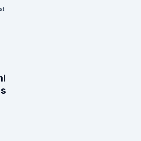
st
ml
us