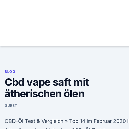
Skip
to
content
BLOG
Cbd vape saft mit
ätherischen ölen
GUEST
CBD-Öl Test & Vergleich » Top 14 im Februar 2020 ll