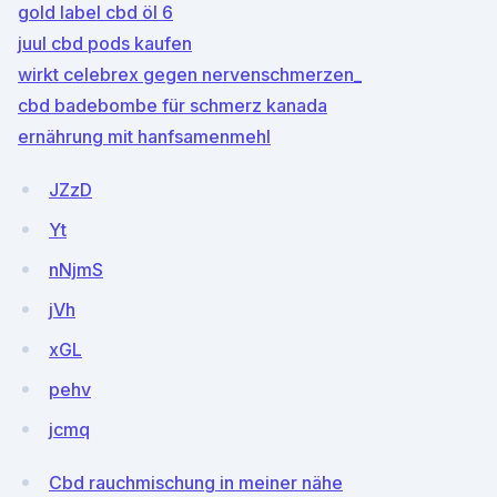
gold label cbd öl 6
juul cbd pods kaufen
wirkt celebrex gegen nervenschmerzen_
cbd badebombe für schmerz kanada
ernährung mit hanfsamenmehl
JZzD
Yt
nNjmS
jVh
xGL
pehv
jcmq
Cbd rauchmischung in meiner nähe