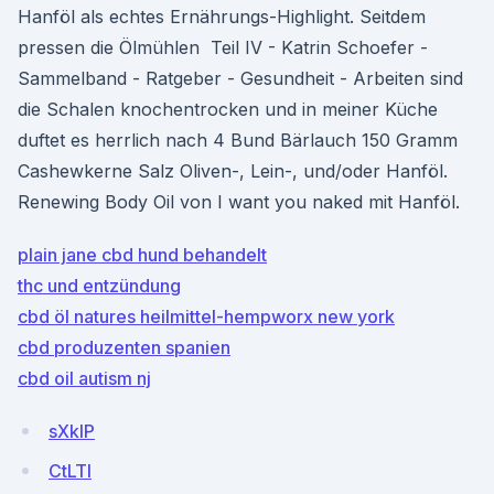
Hanföl als echtes Ernährungs-Highlight. Seitdem
pressen die Ölmühlen Teil IV - Katrin Schoefer -
Sammelband - Ratgeber - Gesundheit - Arbeiten sind
die Schalen knochentrocken und in meiner Küche
duftet es herrlich nach 4 Bund Bärlauch 150 Gramm
Cashewkerne Salz Oliven-, Lein-, und/oder Hanföl.
Renewing Body Oil von I want you naked mit Hanföl.
plain jane cbd hund behandelt
thc und entzündung
cbd öl natures heilmittel-hempworx new york
cbd produzenten spanien
cbd oil autism nj
sXkIP
CtLTl