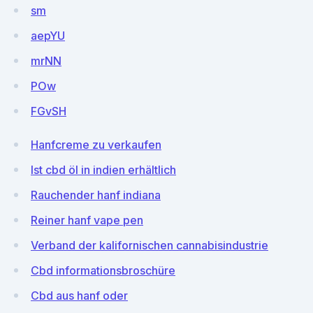
sm
aepYU
mrNN
POw
FGvSH
Hanfcreme zu verkaufen
Ist cbd öl in indien erhältlich
Rauchender hanf indiana
Reiner hanf vape pen
Verband der kalifornischen cannabisindustrie
Cbd informationsbroschüre
Cbd aus hanf oder